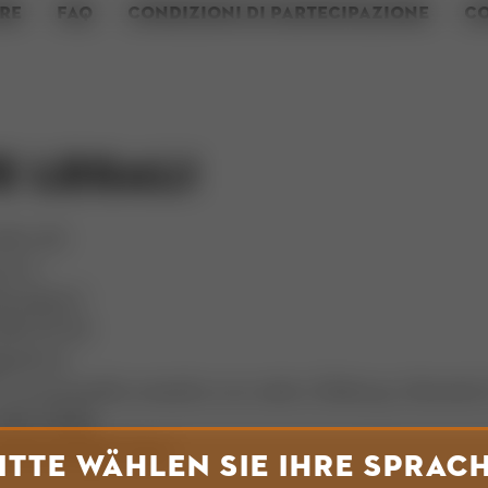
RE
FAQ
CONDIZIONI DI PARTECIPAZIONE
CO
E LEGALI
iebs AG
sse 4
nchaltorf
 949 30 30
@stihl.ch
in accomandita semplice con sede a Dieburg, tribunale 
 HRA 31598
ndatari:Ralph Turke
ITTE WÄHLEN SIE IHRE SPRAC