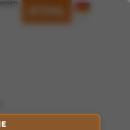
NTATTI
di
HE