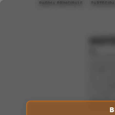
PAGINA PRINCIPALE
PARTECIPA
NOT
STIHL Vertr
Isenrietstra
CH-8617 Mö
Tel.: +41 44
E-mail: info
b´r Società 
Darmstadt,
Soci accoma
B